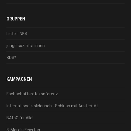
GRUPPEN
Liste LINKS
junge sozialist:innen
SDS*
KAMPAGNEN
Fachschaftsrätekonferenz
International solidarisch - Schluss mit Austerität
BAföG für Alle!
8. Mai als Feiertag