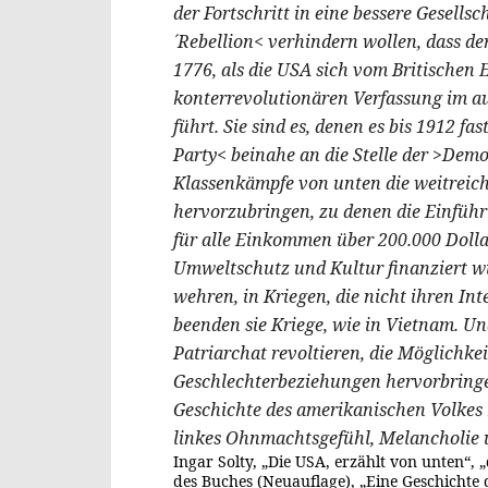
der Fortschritt in eine bessere Gesellsc
´Rebellion< verhindern wollen, dass d
1776, als die USA sich vom Britischen 
konterrevolutionären Verfassung im au
führt. Sie sind es, denen es bis 1912 fas
Party< beinahe an die Stelle der >Democ
Klassenkämpfe von unten die weitrei
hervorzubringen, zu denen die Einfüh
für alle Einkommen über 200.000 Dollar
Umweltschutz und Kultur finanziert wu
wehren, in Kriegen, die nicht ihren In
beenden sie Kriege, wie in Vietnam. Und
Patriarchat revoltieren, die Möglichkei
Geschlechterbeziehungen hervorbringen
Geschichte des amerikanischen Volkes n
linkes Ohnmachtsgefühl, Melancholie 
Ingar Solty, „Die USA, erzählt von unten“, „
des Buches (Neuauflage), „Eine Geschichte