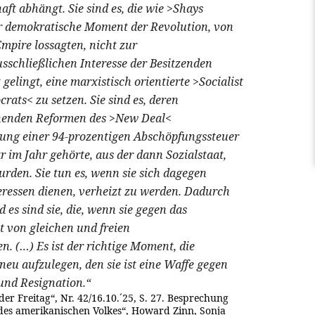
haft abhängt. Sie sind es, die wie >Shays
er demokratische Moment der Revolution, von
Empire lossagten, nicht zur
sschließlichen Interesse der Besitzenden
t gelingt, eine marxistisch orientierte >Socialist
rats< zu setzen. Sie sind es, deren
chenden Reformen des >New Deal<
rung einer 94-prozentigen Abschöpfungssteuer
 im Jahr gehörte, aus der dann Sozialstaat,
rden. Sie tun es, wenn sie sich dagegen
teressen dienen, verheizt zu werden. Dadurch
 es sind sie, die, wenn sie gegen das
t von gleichen und freien
. (…) Es ist der richtige Moment, die
eu aufzulegen, den sie ist eine Waffe gegen
und Resignation.“
der Freitag“, Nr. 42/16.10.´25, S. 27. Besprechung
 des amerikanischen Volkes“, Howard Zinn, Sonja