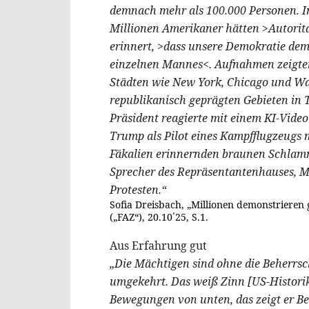
demnach mehr als 100.000 Personen. I
Millionen Amerikaner hätten >Autorit
erinnert, >dass unsere Demokratie dem
einzelnen Mannes<. Aufnahmen zeigte
Städten wie New York, Chicago und Was
republikanisch geprägten Gebieten in
Präsident reagierte mit einem KI-Video 
Trump als Pilot eines Kampfflugzeugs 
Fäkalien erinnernden braunen Schlamm
Sprecher des Repräsentantenhauses, M
Protesten.“
Sofia Dreisbach, „Millionen demonstrieren
(„FAZ“), 20.10´25, S.1.
Aus Erfahrung gut
„Die Mächtigen sind ohne die Beherrsc
umgekehrt. Das weiß Zinn [US-Historike
Bewegungen von unten, das zeigt er Bei