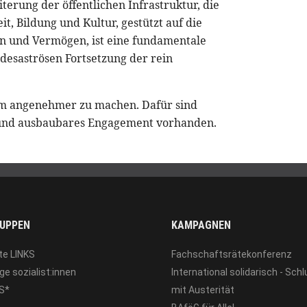
erung der öffentlichen Infrastruktur, die
t, Bildung und Kultur, gestützt auf die
n und Vermögen, ist eine fundamentale
desaströsen Fortsetzung der rein
um angenehmer zu machen. Dafür sind
e und ausbaubares Engagement vorhanden.
UPPEN
KAMPAGNEN
te LINKS
Fachschaftsrätekonferenz
ge sozialist:innen
International solidarisch - Sch
S*
mit Austerität