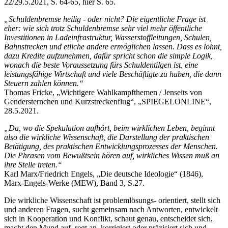
22/29.5.2021, S. 64-65, hier S. 65.
„Schuldenbremse heilig - oder nicht? Die eigentliche Frage ist
eher: wie sich trotz Schuldenbremse sehr viel mehr öffentliche
Investitionen in Ladeinfrastruktur, Wasserstoffleitungen, Schulen,
Bahnstrecken und etliche andere ermöglichen lassen. Dass es lohnt,
dazu Kredite aufzunehmen, dafür spricht schon die simple Logik,
wonach die beste Voraussetzung fürs Schuldentilgen ist, eine
leistungsfähige Wirtschaft und viele Beschäftigte zu haben, die dann
Steuern zahlen können.“
Thomas Fricke, „Wichtigere Wahlkampfthemen / Jenseits von
Gendersternchen und Kurzstreckenflug“, „SPIEGELONLINE“,
28.5.2021.
„Da, wo die Spekulation aufhört, beim wirklichen Leben, beginnt
also die wirkliche Wissenschaft, die Darstellung der praktischen
Betätigung, des praktischen Entwicklungsprozesses der Menschen.
Die Phrasen vom Bewußtsein hören auf, wirkliches Wissen muß an
ihre Stelle treten.“
Karl Marx/Friedrich Engels, „Die deutsche Ideologie“ (1846),
Marx-Engels-Werke (MEW), Band 3, S.27.
Die wirkliche Wissenschaft ist problemlösungs- orientiert, stellt sich
und anderen Fragen, sucht gemeinsam nach Antworten, entwickelt
sich in Kooperation und Konflikt, schaut genau, entscheidet sich,
macht den Mund auf, regt an, korrigiert oder präzisiert sich und