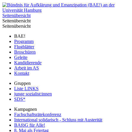
Seitenübersicht
Seitenübersicht
Seitenübersicht
BAE!
Programm
Flugblätter
Broschüren
Geleite
Kandidierende
Arbeit im AS
Kontakt
Gruppen
Liste LINKS
junge sozialist:innen
SDS*
Kampagnen
Fachschaftsrätekonferenz
International solidarisch - Schluss mit Austerität
BAföG für Alle!
8. Mai als Feiertag