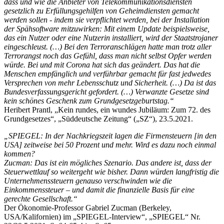
dass und wie die Anbieter von Telekommunikationsdiensten
gesetzlich zu Erfüllungsgehilfen von Geheimdiensten gemacht
werden sollen - indem sie verpflichtet werden, bei der Installation
der Spähsoftware mitzuwirken: Mit einem Update beispielsweise,
das ein Nutzer oder eine Nutzerin installiert, wird der Staatstrojaner
eingeschleust. (…) Bei den Terroranschlägen hatte man trotz aller
Terrorangst noch das Gefühl, dass man nicht selbst Opfer werden
würde. Bei und mit Corona hat sich das geändert. Das hat die
Menschen empfänglich und verführbar gemacht für fast jedwedes
Versprechen von mehr Lebensschutz und Sicherheit. (…) Da ist das
Bundesverfassungsgericht gefordert. (…) Verwanzte Gesetze sind
kein schönes Geschenk zum Grundgesetzgeburtstag.“
Heribert Prantl, „Kein rundes, ein wundes Jubiläum: Zum 72. des
Grundgesetzes“, „Süddeutsche Zeitung“ („SZ“), 23.5.2021.
„SPIEGEL: In der Nachkriegszeit lagen die Firmensteuern [in den
USA] zeitweise bei 50 Prozent und mehr. Wird es dazu noch einmal
kommen?
Zucman: Das ist ein mögliches Szenario. Das andere ist, dass der
Steuerwettlauf so weitergeht wie bisher. Dann würden langfristig die
Unternehmenssteuern genauso verschwinden wie die
Einkommenssteuer – und damit die finanzielle Basis für eine
gerechte Gesellschaft.“
Der Ökonomie-Professor Gabriel Zucman (Berkeley,
USA/Kalifornien) im „SPIEGEL-Interview“, „SPIEGEL“ Nr.