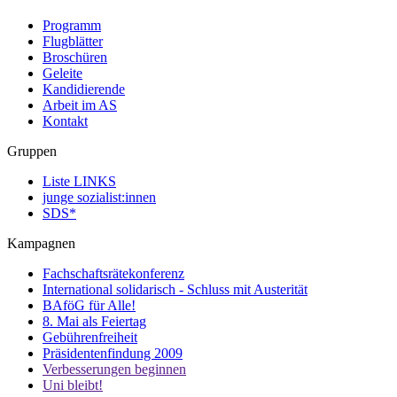
Programm
Flugblätter
Broschüren
Geleite
Kandidierende
Arbeit im AS
Kontakt
Gruppen
Liste LINKS
junge sozialist:innen
SDS*
Kampagnen
Fachschaftsrätekonferenz
International solidarisch - Schluss mit Austerität
BAföG für Alle!
8. Mai als Feiertag
Gebührenfreiheit
Präsidentenfindung 2009
Verbesserungen beginnen
Uni bleibt!