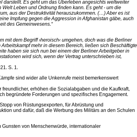
 darstellt. Es geht um das Überleben angesichts weltweiter
en Welt Leben und Ordnung finden kann. Es geht - um die
rum, aus der Destruktivität herauszukommen. (…) Aber es ist
eine Impfung gegen die Aggression in Afghanistan gäbe, auch
heit des Gemeinwesens.“
am mit dem Begriff ›heroisch‹ umgehen, doch was die Berliner
 Arbeitskampf mehr in diesem Bereich, ließen sich Beschäftigte
ite haben sie sich nun bei einem der Berliner Arbeitgeber in
stationen wird sich, wenn der Vertrag unterschrieben ist,
21. S. 1.
Kämpfe sind wider alle Unkenrufe meist bemerkenswert
reundlicher, erhöhen die Sozialabgaben und die Kaufkraft,
 durch begründete Forderungen und spezifisches Engagement.
n Stopp von Rüstungsexporten, für Abrüstung und
oduktion und dafür, daß die Werbung des Militärs an den Schulen
zu Gunsten von Menschenwürde, internationaler