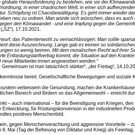
 globale Herausforderung zu bestehen, wie sie der Klimawandel
Unordnung, in einer chaotischen Welt, in einer sich aufheizend
atur. Schöpfung ist Chaosbewältigung. Es geht immer wieder da
nleben neu zu ordnen. Man würde sich wünschen, dass es auch 
 gegen den Klimawandel - und eine Impfung gegen die Gemein
(„SZ“), 17.10.2021.
rwurf, das Patientenwohl zu vernachlässigen: Man sollte spars
ient diese Auszeichnung. Lange gab es keinen so solidarischen
ungen so wenig beirren. Mit dem moralischen Recht auf ihrer Se
te Entlastungstarifvertrag kommt, die Situation auf den Kranken
00 neue Mitarbeiter:innen angeworben werden.“
: Gemeinsam ist man tatsächlich stärker“, „der Freitag“, 14.10.20
kenntnisse bereit. Gesellschaftliche Bewegungen und soziale 
ssystem verbessern die Gesundung, machen die Krankenhäuser f
aftlichen Bereich und fördern so das Allgemeinwohl – erreicht
irkt – auch international – für die Beendigung von Kriegen, de
tive Entwicklung, für Rüstungskonversion in der industriellen Pr
andtes positives Menschenbild.
ßtsein, gegen Menschenverachtung und aggressive Vorurteile – 
. Mai (Tag der Befreiung von Diktatur und Krieg) als Feiertag.