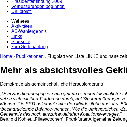
Präsidentenfindung 2009
Verbesserungen beginnen
Uni bleibt!
Weiteres
Aktivitäten
AS-Wahlergebnis
Links
Startseite
zum Seitenanfang
Home
›
Publikationen
› Flugblatt von Liste LINKS und harte z
Mehr als absichtsvolles Gekl
Demokratie als gemeinschaftliche Herausforderung
„Dem Sondierungspapier nach gelang es ihnen tatsächlich, sich
setzte sich mit ihrer Forderung durch, auf Steuererhöhungen zu
können. Die SPD bekommt dafür den Mindestlohn und das ›Bür
›beeindruckende Balance‹ nennen. Wie die umfangreichen ›Zukun
Geheimnis des noch auszuhandelnden Koalitionsvertrages.“
Berthold Kohler, „Flitterwochen“, Frankfurter Allgemeine Zeitun