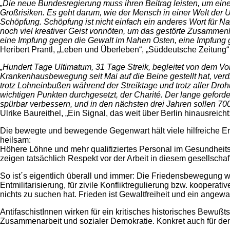
„Die neue Bundesregierung muss ihren Beitrag leisten, um eine
Großrisiken. Es geht darum, wie der Mensch in einer Welt der 
Schöpfung. Schöpfung ist nicht einfach ein anderes Wort für N
noch viel kreativer Geist vonnöten, um das gestörte Zusamme
eine Impfung gegen die Gewalt im Nahen Osten, eine Impfung
Heribert Prantl, „Leben und Überleben“, „Süddeutsche Zeitung“ 
„Hundert Tage Ultimatum, 31 Tage Streik, begleitet von dem Vo
Krankenhausbewegung seit Mai auf die Beine gestellt hat, verd
trotz Lohneinbußen während der Streiktage und trotz aller Droh
wichtigen Punkten durchgesetzt, der Charité. Der lange geforder
spürbar verbessern, und in den nächsten drei Jahren sollen 7
Ulrike Baureithel, „Ein Signal, das weit über Berlin hinausreicht
Die bewegte und bewegende Gegenwart hält viele hilfreiche Er
heilsam:
Höhere Löhne und mehr qualifiziertes Personal im Gesundheit
zeigen tatsächlich Respekt vor der Arbeit in diesem gesellsch
So ist´s eigentlich überall und immer: Die Friedensbewegung w
Entmilitarisierung, für zivile Konfliktregulierung bzw. koopera
nichts zu suchen hat. Frieden ist Gewaltfreiheit und ein angew
AntifaschistInnen wirken für ein kritisches historisches Bewu
Zusammenarbeit und sozialer Demokratie. Konkret auch für den 8