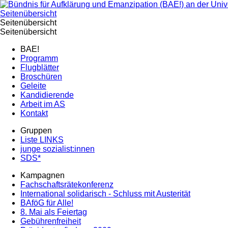
Seitenübersicht
Seitenübersicht
Seitenübersicht
BAE!
Programm
Flugblätter
Broschüren
Geleite
Kandidierende
Arbeit im AS
Kontakt
Gruppen
Liste LINKS
junge sozialist:innen
SDS*
Kampagnen
Fachschaftsrätekonferenz
International solidarisch - Schluss mit Austerität
BAföG für Alle!
8. Mai als Feiertag
Gebührenfreiheit