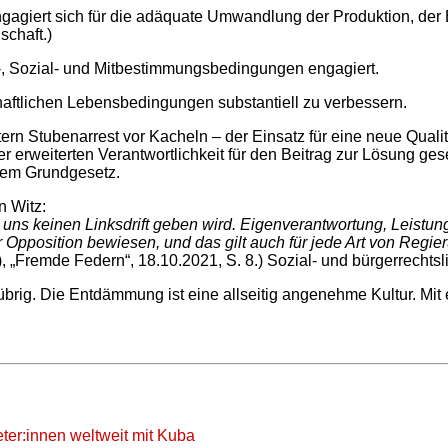
giert sich für die adäquate Umwandlung der Produktion, der E
chaft.)
ts-, Sozial- und Mitbestimmungsbedingungen engagiert.
schaftlichen Lebensbedingungen substantiell zu verbessern.
n Stubenarrest vor Kacheln – der Einsatz für eine neue Qualit
erweiterten Verantwortlichkeit für den Beitrag zur Lösung gese
dem Grundgesetz.
n Witz:
 uns keinen Linksdrift geben wird. Eigenverantwortung, Leistun
pposition bewiesen, und das gilt auch für jede Art von Regier
), „Fremde Federn“, 18.10.2021, S. 8.)
Sozial- und bürgerrechtsl
brig. Die Entdämmung ist eine allseitig angenehme Kultur. Mit 
eter:innen weltweit mit Kuba