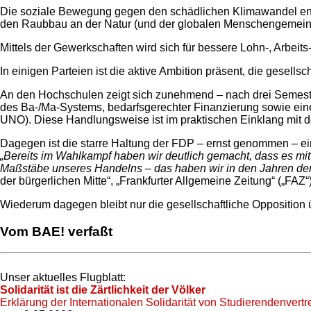
Die soziale Bewegung gegen den schädlichen Klimawandel enga
den Raubbau an der Natur (und der globalen Menschengemeins
Mittels der Gewerkschaften wird sich für bessere Lohn-, Arbei
In einigen Parteien ist die aktive Ambition präsent, die gesell
An den Hochschulen zeigt sich zunehmend – nach drei Semester
des Ba-/Ma-Systems, bedarfsgerechter Finanzierung sowie einer 
UNO). Diese Handlungsweise ist im praktischen Einklang mit 
Dagegen ist die starre Haltung der FDP – ernst genommen – ei
„Bereits im Wahlkampf haben wir deutlich gemacht, dass es mit
Maßstäbe unseres Handelns – das haben wir in den Jahren der O
der bürgerlichen Mitte“, „Frankfurter Allgemeine Zeitung“ („FAZ“
Wiederum dagegen bleibt nur die gesellschaftliche Opposition ü
Vom BAE! verfaßt
Unser aktuelles Flugblatt:
Solidarität ist die Zärtlichkeit der Völker
Erklärung der Internationalen Solidarität von Studierendenvertr